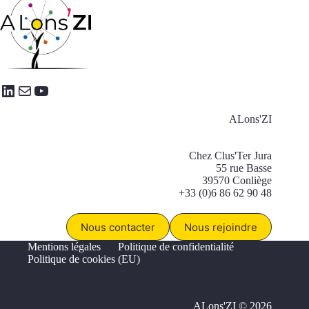
LinkedIn
E-mail
YouTube
ALons'ZI
Chez Clus'Ter Jura
55 rue Basse
39570 Conliège
+33 (0)6 86 62 90 48
Nous contacter
Nous rejoindre
Mentions légales
Politique de confidentialité
Politique de cookies (EU)
ALons'ZI © 2026