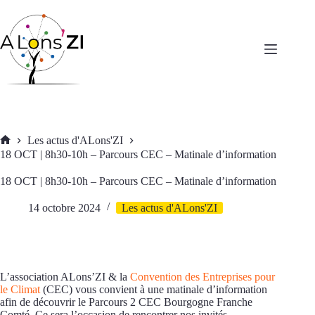
Passer
au
contenu
Les actus d'ALons'ZI
Accueil
18 OCT | 8h30-10h – Parcours CEC – Matinale d’information
18 OCT | 8h30-10h – Parcours CEC – Matinale d’information
14 octobre 2024
Les actus d'ALons'ZI
L’association ALons’ZI & la
Convention des Entreprises pour
le Climat
(CEC) vous convient à une matinale d’information
afin de découvrir le Parcours 2 CEC Bourgogne Franche
Comté. Ce sera l’occasion de rencontrer nos invités,