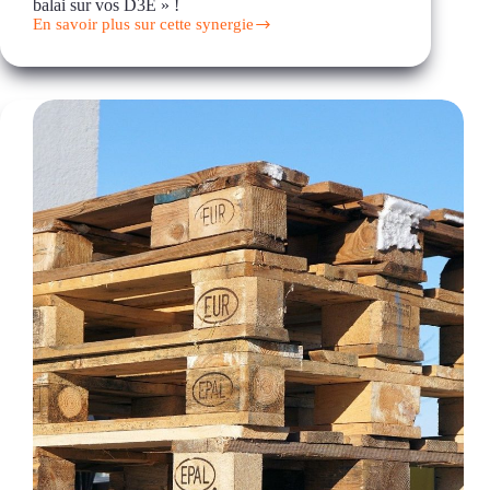
balai sur vos D3E » !
En savoir plus sur cette synergie
Opération
« Coup
de
balai
sur
vos
D3E »