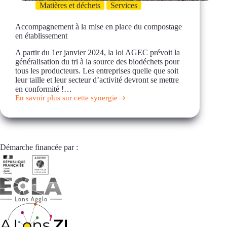
Matières et déchets
Services
Accompagnement à la mise en place du compostage
en établissement
A partir du 1er janvier 2024, la loi AGEC prévoit la
généralisation du tri à la source des biodéchets pour
tous les producteurs. Les entreprises quelle que soit
leur taille et leur secteur d’activité devront se mettre
en conformité !…
En savoir plus sur cette synergie
Accompagnement
à
la
mise
en
place
Démarche financée par :
du
compostage
en
établissement