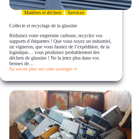
Matières et déchets
Services
Collecte et recyclage de la glassine
Réduisez votre empreinte carbone, recyclez vos
supports d’étiquettes ! Que vous soyez un industriel,
un vigneron, que vous fassiez de l’expédition, de la
logistique… vous produisez probablement des
déchets de glassine ! Ne la jetez plus dans vos
bennes de…
En savoir plus sur cette synergie
Collecte
et
recyclage
de
la
glassine