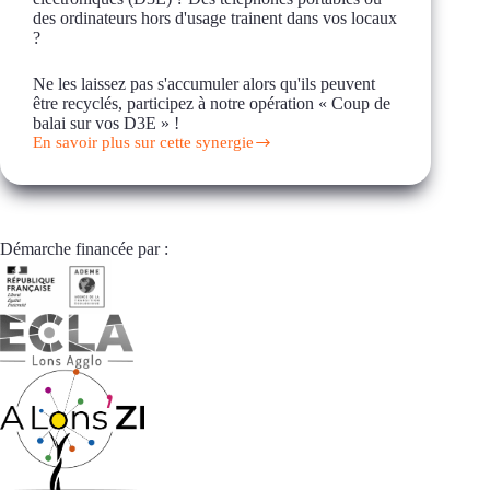
des ordinateurs hors d'usage trainent dans vos locaux
?
Ne les laissez pas s'accumuler alors qu'ils peuvent
être recyclés, participez à notre opération « Coup de
balai sur vos D3E » !
En savoir plus sur cette synergie
Opération
« Coup
de
balai
sur
vos
Démarche financée par :
D3E »