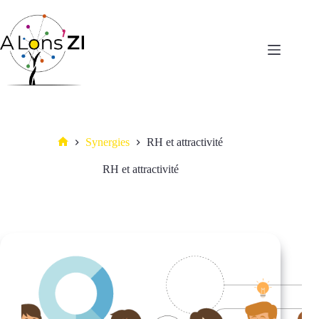
Passer
au
contenu
Synergies
RH et attractivité
Accueil
RH et attractivité