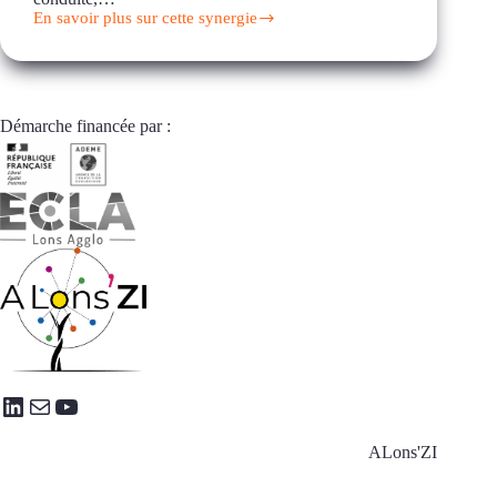
En savoir plus sur cette synergie
Mutualisation
de
formations
Démarche financée par :
LinkedIn
E-mail
YouTube
ALons'ZI