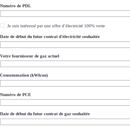
Numéro de PDL
O
Je suis intéressé par une offre d’électricité 100% verte
f
f
Date de début du futur contrat d'électricité souhaitée
r
e
v
e
Votre fournisseur de gaz actuel
r
t
e
Consommation (kWh/an)
Numéro de PCE
Date de début du futur contrat de gaz souhaitée