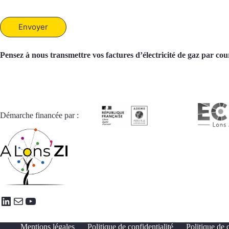
Envoyer
Pensez à nous transmettre vos factures d’électricité de gaz par cour
Démarche financée par :
LinkedIn
E-mail
YouTube
Mentions légales
Politique de confidentialité
Politique de