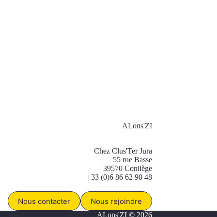
ALons'ZI
Chez Clus'Ter Jura
55 rue Basse
39570 Conliège
+33 (0)6 86 62 90 48
Nous contacter
Nous rejoindre
ALons'ZI © 2026