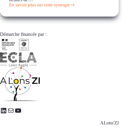
En savoir plus sur cette synergie
Collecte
et
recyclage
de
la
glassine
Démarche financée par :
LinkedIn
E-mail
YouTube
ALons'ZI