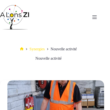
Passer
au
contenu
Synergies
Nouvelle activité
Accueil
Nouvelle activité