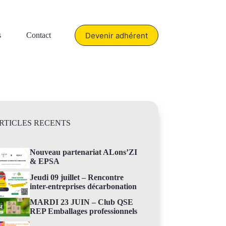
Devenir adhérent
s
Contact
RTICLES RECENTS
Nouveau partenariat ALons’ZI
& EPSA
Jeudi 09 juillet – Rencontre
inter-entreprises décarbonation
MARDI 23 JUIN – Club QSE
REP Emballages professionnels