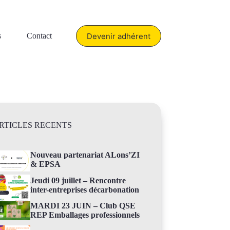
Devenir adhérent
s
Contact
RTICLES RECENTS
Nouveau partenariat ALons’ZI
& EPSA
Jeudi 09 juillet – Rencontre
inter-entreprises décarbonation
MARDI 23 JUIN – Club QSE
REP Emballages professionnels