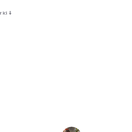
r ici ⇓