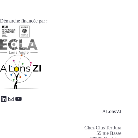
Démarche financée par :
LinkedIn
E-mail
YouTube
ALons'ZI
Chez Clus'Ter Jura
55 rue Basse