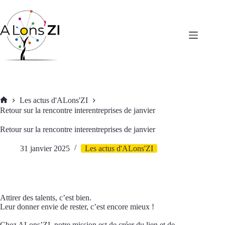
Passer
au
contenu
Les actus d'ALons'ZI
Accueil
Retour sur la rencontre interentreprises de janvier
Retour sur la rencontre interentreprises de janvier
31 janvier 2025
Les actus d'ALons'ZI
Attirer des talents, c’est bien.
Leur donner envie de rester, c’est encore mieux !
Chez ALons’ZI, notre mission est de créer du lien et de