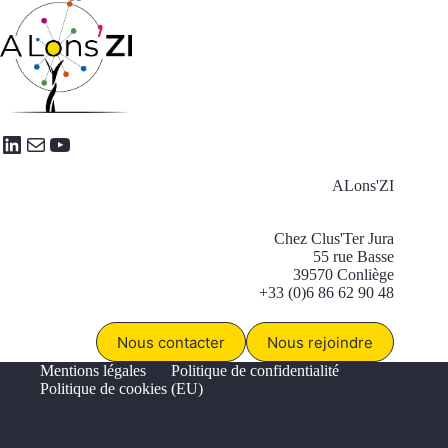
LinkedIn
E-mail
YouTube
ALons'ZI
Chez Clus'Ter Jura
55 rue Basse
39570 Conliège
+33 (0)6 86 62 90 48
Nous contacter
Nous rejoindre
Mentions légales
Politique de confidentialité
Politique de cookies (EU)