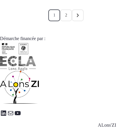
1
2
Démarche financée par :
LinkedIn
E-mail
YouTube
ALons'ZI