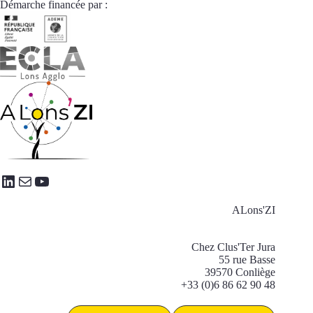
Démarche financée par :
LinkedIn
E-mail
YouTube
ALons'ZI
Chez Clus'Ter Jura
55 rue Basse
39570 Conliège
+33 (0)6 86 62 90 48