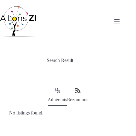
Passer
au
contenu
Search Result
Adhérents
Rézonnons
No listings found.