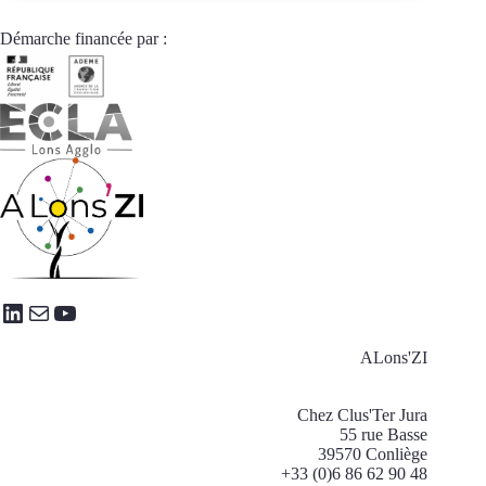
Secrétaire
assistant
Démarche financée par :
en
alternance
LinkedIn
E-mail
YouTube
ALons'ZI
Chez Clus'Ter Jura
55 rue Basse
39570 Conliège
+33 (0)6 86 62 90 48