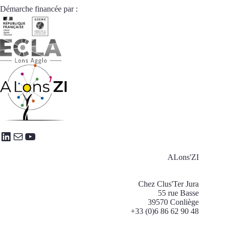
Démarche financée par :
LinkedIn
E-mail
YouTube
ALons'ZI
Chez Clus'Ter Jura
55 rue Basse
39570 Conliège
+33 (0)6 86 62 90 48