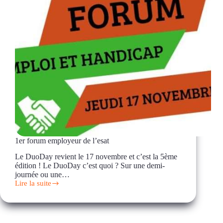
1er forum employeur de l’esat
Le DuoDay revient le 17 novembre et c’est la 5ème
édition ! Le DuoDay c’est quoi ? Sur une demi-
journée ou une…
Lire la suite
1er
forum
employeur
de
l’esat