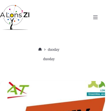
Passer
au
contenu
duoday
Accueil
duoday