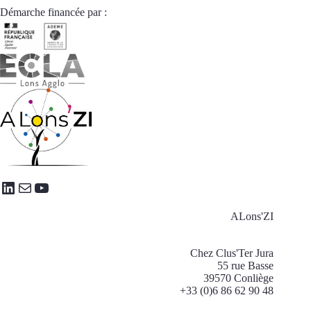
Démarche financée par :
LinkedIn
E-mail
YouTube
ALons'ZI
Chez Clus'Ter Jura
55 rue Basse
39570 Conliège
+33 (0)6 86 62 90 48