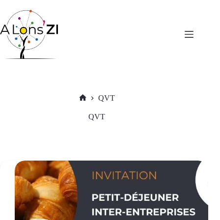
Passer
au
contenu
QVT
Accueil
QVT