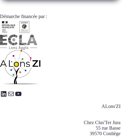
« réduction
des
émissions
Démarche financée par :
de
carbone »
LinkedIn
E-mail
YouTube
ALons'ZI
Chez Clus'Ter Jura
55 rue Basse
39570 Conliège