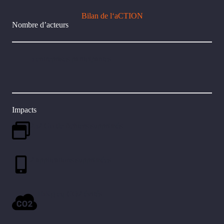
Bilan de l
‘
a
CTION
Nombre d’acteurs
5 entreprises participantes
Impacts
252 Go de fichiers supprimés
2 applications supprimées
16Kg eq CO2 évités