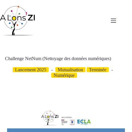
Passer
au
contenu
Challenge NetNum (Nettoyage des données numériques)
Lancement 2025
Mutualisation
Terminée
Numérique