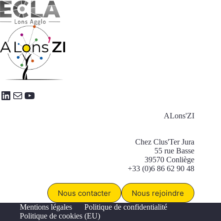
LinkedIn
E-mail
YouTube
ALons'ZI
Chez Clus'Ter Jura
55 rue Basse
39570 Conliège
+33 (0)6 86 62 90 48
Nous contacter
Nous rejoindre
Mentions légales
Politique de confidentialité
Politique de cookies (EU)