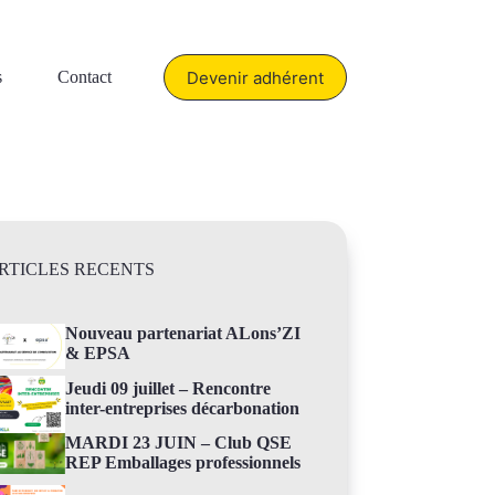
Devenir adhérent
s
Contact
RTICLES RECENTS
Nouveau partenariat ALons’ZI
& EPSA
Jeudi 09 juillet – Rencontre
inter-entreprises décarbonation
MARDI 23 JUIN – Club QSE
REP Emballages professionnels