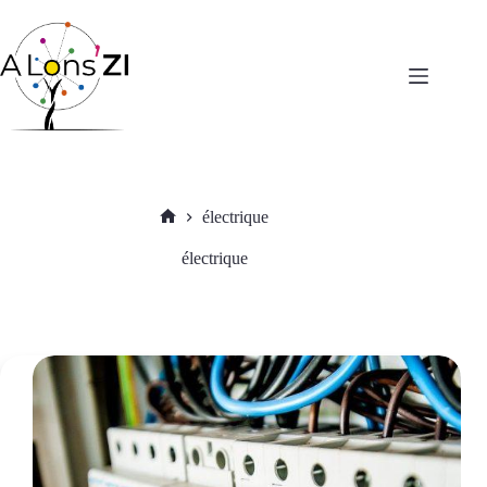
Passer
au
contenu
électrique
Accueil
électrique