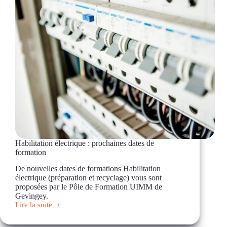
Habilitation électrique : prochaines dates de
formation
De nouvelles dates de formations Habilitation
électrique (préparation et recyclage) vous sont
proposées par le Pôle de Formation UIMM de
Gevingey.
Lire la suite
Habilitation
électrique
: