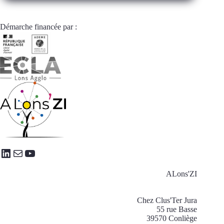
prochaines
dates
de
Démarche financée par :
formation
LinkedIn
E-mail
YouTube
ALons'ZI
Chez Clus'Ter Jura
55 rue Basse
39570 Conliège