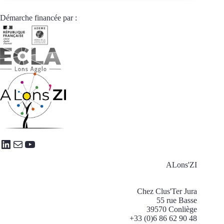
urbain
:
Démarche financée par :
une
opportunité
de
décarbonation
LinkedIn
E-mail
YouTube
ALons'ZI
Chez Clus'Ter Jura
55 rue Basse
39570 Conliège
+33 (0)6 86 62 90 48