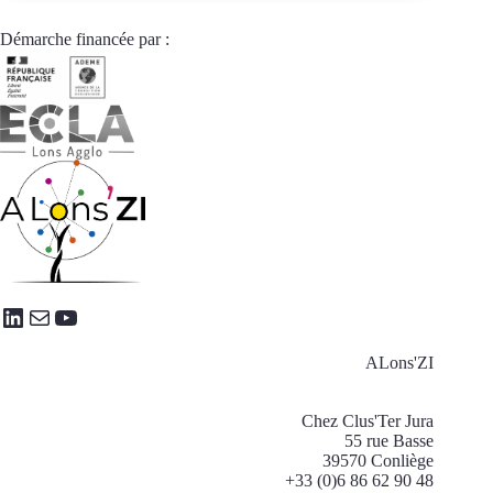
restauration
collective
Démarche financée par :
en
livraison
LinkedIn
E-mail
YouTube
ALons'ZI
Chez Clus'Ter Jura
55 rue Basse
39570 Conliège
+33 (0)6 86 62 90 48