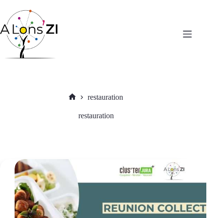
Passer
au
contenu
restauration
Accueil
restauration