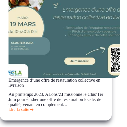
Emergence d’une offre de restauration collective en
livraison
Au printemps 2023, ALons’ZI missionne le Clus’Ter
Jura pour étudier une offre de restauration locale, de
qualité, venant en complément…
Lire la suite
Emergence
d’une
offre
de