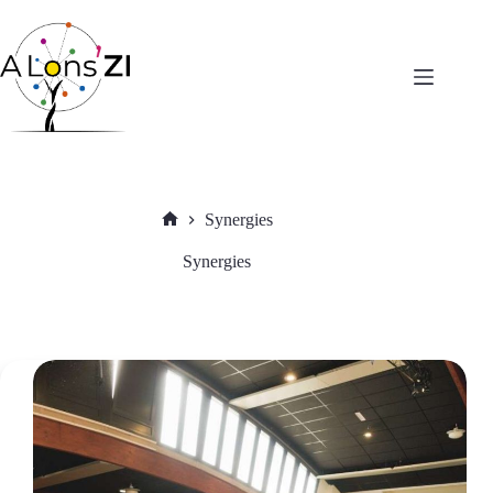
Passer
au
contenu
Synergies
Accueil
Synergies