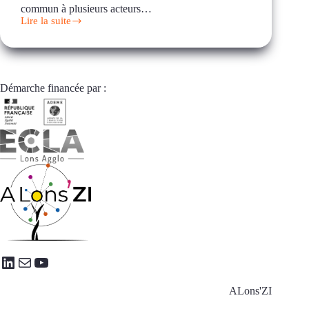
commun à plusieurs acteurs…
Lire la suite
Formations
professionnelles
mutualisées
Démarche financée par :
LinkedIn
E-mail
YouTube
ALons'ZI