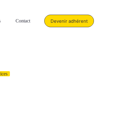
Devenir adhérent
s
Contact
ices