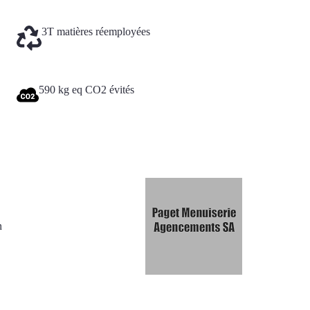
3T matières réemployées
590 kg eq CO2 évités