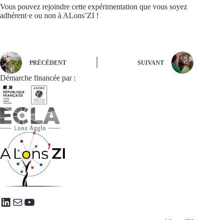
Vous pouvez rejoindre cette expérimentation que vous soyez
adhérent·e ou non à ALons’ZI !
PRÉCÉDENT
SUIVANT
Démarche financée par :
LinkedIn
E-mail
YouTube