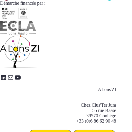
Démarche financée par :
LinkedIn
E-mail
YouTube
ALons'ZI
Chez Clus'Ter Jura
55 rue Basse
39570 Conliège
+33 (0)6 86 62 90 48