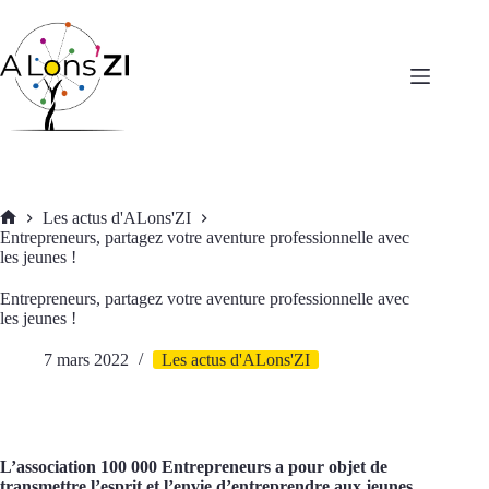
Passer
au
contenu
Les actus d'ALons'ZI
Accueil
Entrepreneurs, partagez votre aventure professionnelle avec
les jeunes !
Entrepreneurs, partagez votre aventure professionnelle avec
les jeunes !
7 mars 2022
Les actus d'ALons'ZI
L’association 100 000 Entrepreneurs a pour objet de
transmettre l’esprit et l’envie d’entreprendre aux jeunes