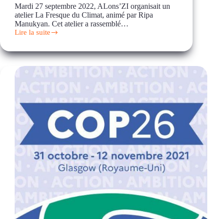
Mardi 27 septembre 2022, ALons’ZI organisait un
atelier La Fresque du Climat, animé par Ripa
Manukyan. Cet atelier a rassemblé…
Lire la suite
Formation
à
l’animation
de
la
Fresque
du
climat