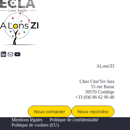
LinkedIn
E-mail
YouTube
ALons'ZI
Chez Clus'Ter Jura
55 rue Basse
39570 Conliège
+33 (0)6 86 62 90 48
Nous contacter
Nous rejoindre
Mentions légales
Politique de confidentialité
Politique de cookies (EU)